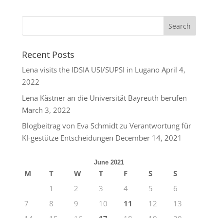
Recent Posts
Lena visits the IDSIA USI/SUPSI in Lugano
April 4,
2022
Lena Kästner an die Universität Bayreuth berufen
March 3, 2022
Blogbeitrag von Eva Schmidt zu Verantwortung für
KI-gestütze Entscheidungen
December 14, 2021
June 2021
M
T
W
T
F
S
S
1
2
3
4
5
6
7
8
9
10
11
12
13