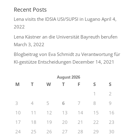
Recent Posts
Lena visits the IDSIA USI/SUPSI in Lugano
April 4,
2022
Lena Kästner an die Universität Bayreuth berufen
March 3, 2022
Blogbeitrag von Eva Schmidt zu Verantwortung für
KI-gestütze Entscheidungen
December 14, 2021
August 2026
M
T
W
T
F
S
S
1
2
3
4
5
6
7
8
9
10
11
12
13
14
15
16
17
18
19
20
21
22
23
24
25
26
27
28
29
30