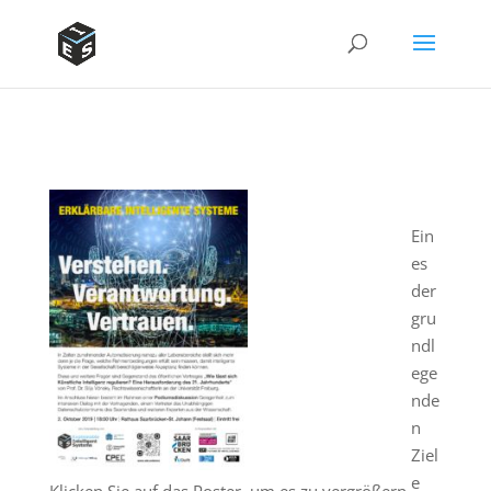
Ein
es
der
gru
ndl
ege
nde
n
Ziel
e